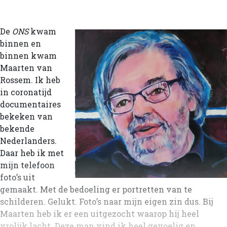
De
ONS
kwam
binnen en
binnen kwam
Maarten van
Rossem. Ik heb
in coronatijd
documentaires
bekeken van
bekende
Nederlanders.
Daar heb ik met
mijn telefoon
foto’s uit
gemaakt. Met de bedoeling er portretten van te
schilderen. Gelukt. Foto’s naar mijn eigen zin dus. Bij
Maarten heb ik er een uitgezocht waarop hij heel
vrolijk lacht. Deze man vind ik heel gevoelig en