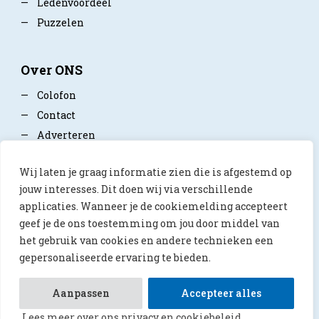
—
Ledenvoordeel
—
Puzzelen
Over ONS
—
Colofon
—
Contact
—
Adverteren
—
Mediapartner worden
Wij laten je graag informatie zien die is afgestemd op
—
Privacy policy
jouw interesses. Dit doen wij via verschillende
applicaties. Wanneer je de cookiemelding accepteert
geef je de ons toestemming om jou door middel van
het gebruik van cookies en andere technieken een
gepersonaliseerde ervaring te bieden.
© 2026 ONS Magazine
Aanpassen
Accepteer alles
Lees meer over ons privacy en cookiebeleid.