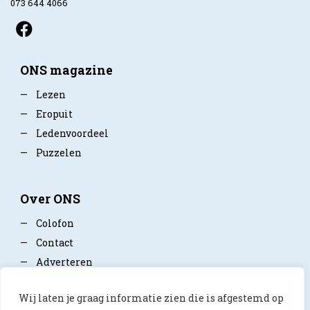
073 644 4066
ONS magazine
—
Lezen
—
Eropuit
—
Ledenvoordeel
—
Puzzelen
Over ONS
—
Colofon
—
Contact
—
Adverteren
—
Mediapartner worden
Wij laten je graag informatie zien die is afgestemd op
—
Privacy policy