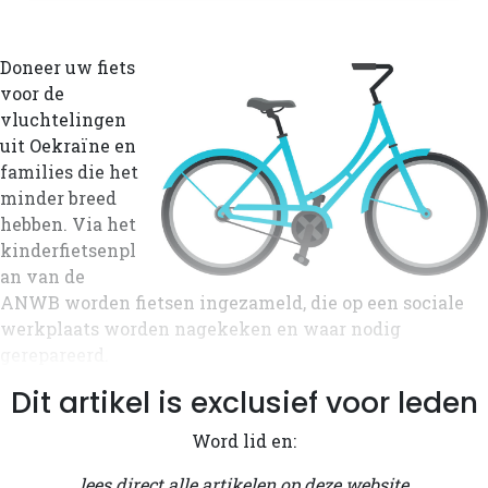
Doneer uw fiets
voor de
vluchtelingen
uit Oekraïne en
families die het
minder breed
hebben. Via het
kinderfietsenpl
an van de
ANWB worden fietsen ingezameld, die op een sociale
werkplaats worden nagekeken en waar nodig
gerepareerd.
Dit artikel is exclusief voor leden
Word lid en:
lees direct alle artikelen op deze website