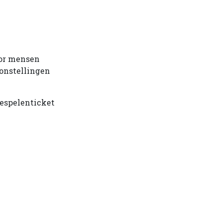
oor mensen
oonstellingen
iespelenticket