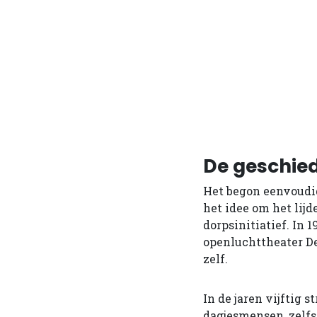
De geschie
Het begon eenvoudig
het idee om het lij
dorpsinitiatief. In 
openluchttheater De 
zelf.
In de jaren vijftig
dagjesmensen, zelfs