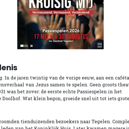
denis
. In de jaren twintig van de vorige eeuw, aan een caféta
densverhaal van Jezus samen te spelen. Geen groots thea
1931 was het zover: de eerste echte Passiespelen in het
Doolhof. Wat klein begon, groeide snel uit tot iets grot
 stroomden tienduizenden bezoekers naar Tegelen. Comple
 leden van het Koninklijk Huis. Later kwamen magere j