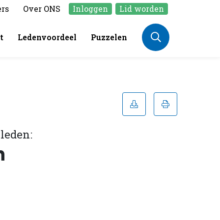
ers
Over ONS
Inloggen
Lid worden
t
Ledenvoordeel
Puzzelen
 leden:
n