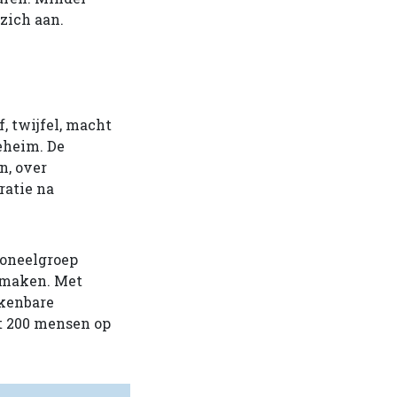
zich aan.
f, twijfel, macht
eheim. De
n, over
ratie na
 Toneelgroep
 maken. Met
rkenbare
t 200 mensen op