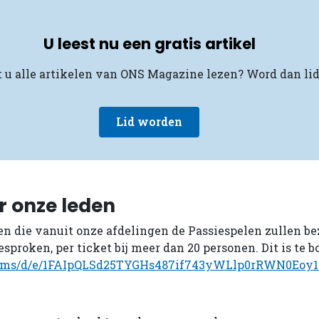
U leest nu een gratis artikel
 u alle artikelen van ONS Magazine lezen? Word dan lid
Lid worden
r onze leden
en die vanuit onze afdelingen de Passiespelen zullen be
sproken, per ticket bij meer dan 20 personen. Dit is te b
forms/d/e/1FAIpQLSd25TYGHs487if743yWLlp0rRWN0Eoy