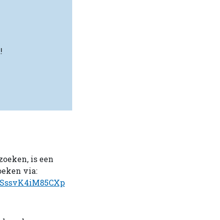
!
zoeken, is een
oeken via:
1SssvK4iM85CXp