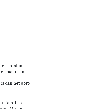
fel, ontstond
ter, maar een
ers dan het dorp
te families,
aren. Minder