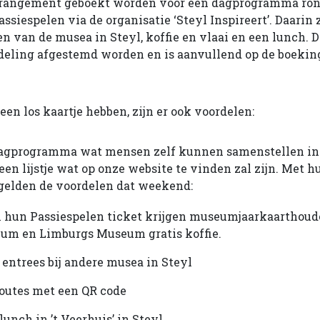
rrangement geboekt worden voor een dagprogramma ro
ssiespelen via de organisatie ‘Steyl Inspireert’. Daarin 
en van de musea in Steyl, koffie en vlaai en een lunch. 
fdeling afgestemd worden en is aanvullend op de boekin
een los kaartje hebben, zijn er ook voordelen:
 dagprogramma wat mensen zelf kunnen samenstellen in 
een lijstje wat op onze website te vinden zal zijn. Met h
gelden de voordelen dat weekend:
 hun Passiespelen ticket krijgen museumjaarkaarthoude
m en Limburgs Museum gratis koffie.
 entrees bij andere musea in Steyl
outes met een QR code
g op lunch in ’t Veerhuis’ in Steyl