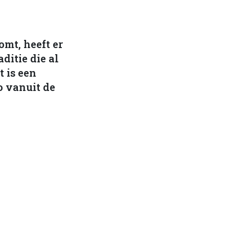
omt, heeft er
ditie die al
 is een
o vanuit de