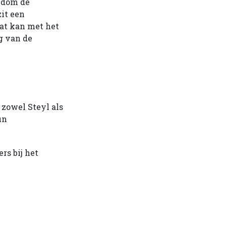
ndom de
zit een
Dat kan met het
g van de
zowel Steyl als
un
rs bij het