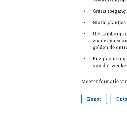
Gratis toegang
Gratis plantje
Het Limburgs 
zonder museumj
gelden de entr
Er zijn kortin
van dat weeke
Meer informatie vin
Kunst
Ont