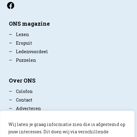
ONS magazine
—
Lezen
—
Eropuit
—
Ledenvoordeel
—
Puzzelen
Over ONS
—
Colofon
—
Contact
—
Adverteren
—
Mediapartner worden
Wij laten je graag informatie zien die is afgestemd op
—
Privacy policy
jouw interesses. Dit doen wij via verschillende