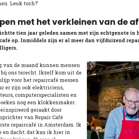
nen. Leuk toch?’
elpen met het verkleinen van de a
richtte tien jaar geleden samen met zijn echtgenote in
café op. Inmiddels zijn er al meer dan vijfduizend rep
ligers.
dag van de maand kunnen mensen
bij ons terecht. Ikzelf kom uit de
slijp voor het repaircafé messen
 er zijn ook elektriciens,
teurs, computerspecialisten en
zoeken nog een klokkenmaker.
geïnspireerd geraakt door
oprichter van Repair Café
rste repaircafé in Amsterdam. Ik
e en dacht: dat kan ik hier in