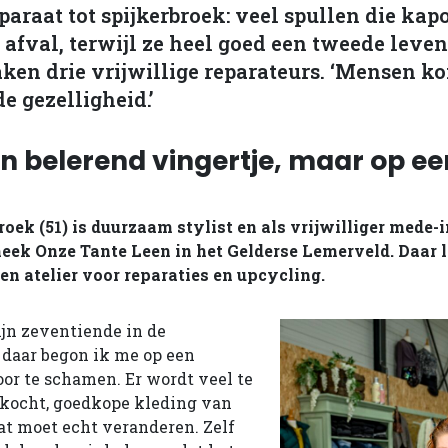
araat tot spijkerbroek: veel spullen die kapo
t afval, terwijl ze heel goed een tweede lev
aken drie vrijwillige reparateurs. ‘Mensen k
e gezelligheid.’
en belerend vingertje, maar op ee
oek (51) is duurzaam stylist en als vrijwilliger mede-
eek Onze Tante Leen in het Gelderse Lemerveld. Daar 
een atelier voor reparaties en upcycling.
ijn zeventiende in de
 daar begon ik me op een
r te schamen. Er wordt veel te
kocht, goedkope kleding van
Dat moet echt veranderen. Zelf