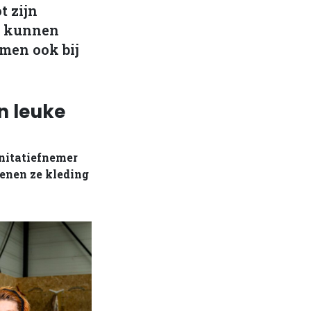
t zijn
en kunnen
omen ook bij
n leuke
initatiefnemer
lenen ze kleding