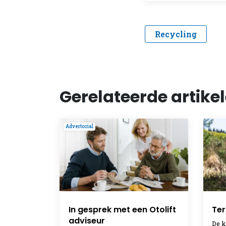
Recycling
Gerelateerde artike
Advertorial
In gesprek met een Otolift
Ter
adviseur
De k