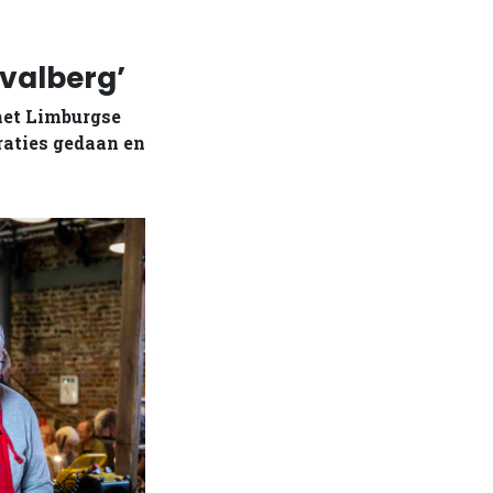
fvalberg’
 het Limburgse
araties gedaan en