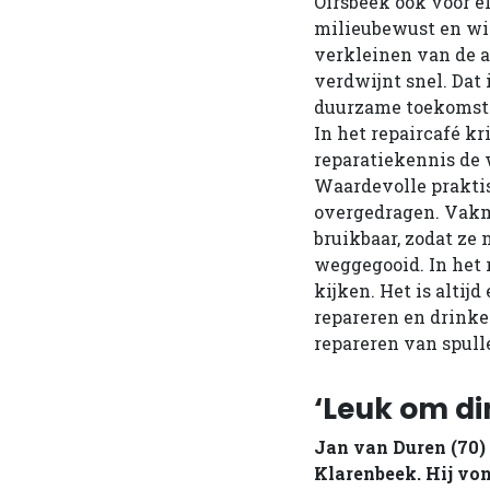
Oirsbeek ook voor el
milieubewust en wi
verkleinen van de a
verdwijnt snel. Dat 
duurzame toekomst e
In het repaircafé 
reparatiekennis de 
Waardevolle prakti
overgedragen. Vak
bruikbaar, zodat ze
weggegooid. In het 
kijken. Het is alti
repareren en drinken
repareren van spul
‘Leuk om di
Jan van Duren (70) i
Klarenbeek. Hij von