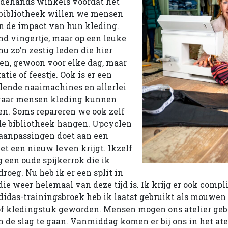
edehands winkels voordat het
 bibliotheek willen we mensen
 de impact van hun kleding.
nd vingertje, maar op een leuke
u zo’n zestig leden die hier
en, gewoon voor elke dag, maar
atie of feestje. Ook is er een
llende naaimachines en allerlei
waar mensen kleding kunnen
en. Soms repareren we ook zelf
 de bibliotheek hangen. Upcyclen
 aanpassingen doet aan een
et een nieuw leven krijgt. Ikzelf
 een oude spijkerrok die ik
droeg. Nu heb ik er een split in
ie weer helemaal van deze tijd is. Ik krijg er ook comp
didas-trainingsbroek heb ik laatst gebruikt als mouwen 
tof kledingstuk geworden. Mensen mogen ons atelier ge
 de slag te gaan. Vanmiddag komen er bij ons in het ate