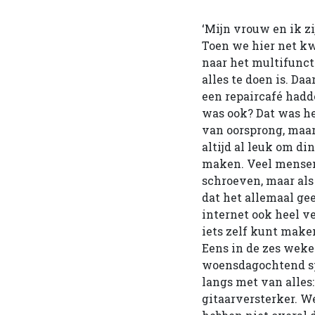
‘Mijn vrouw en ik zi
Toen we hier net 
naar het multifunct
alles te doen is. D
een repaircafé hadde
was ook? Dat was h
van oorsprong, maar 
altijd al leuk om di
maken. Veel mensen 
schroeven, maar als 
dat het allemaal g
internet ook heel v
iets zelf kunt make
Eens in de zes wek
woensdagochtend s
langs met van alles:
gitaarversterker. W