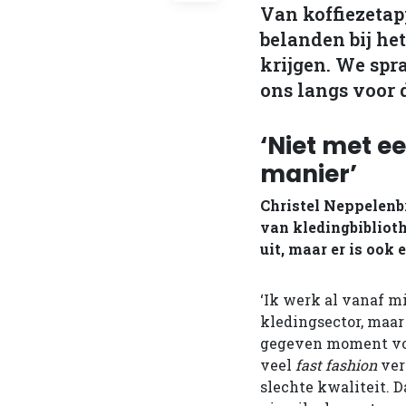
Van koffiezetapp
belanden bij he
krijgen. We spr
ons langs voor d
‘Niet met e
manier’
Christel Neppelenbr
van kledingbiblioth
uit, maar er is ook 
‘Ik werk al vanaf m
kledingsector, maar
gegeven moment voo
veel
fast fashion
ver
slechte kwaliteit. 