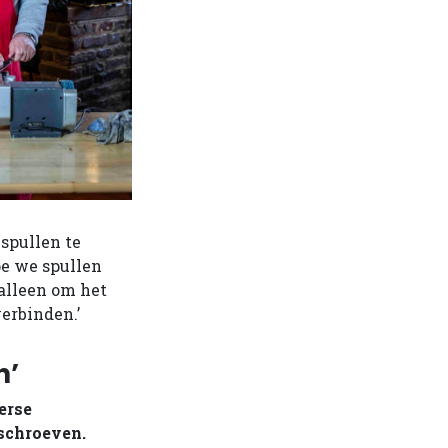
spullen te
oe we spullen
 alleen om het
erbinden.’
n’
derse
 schroeven.