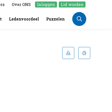
ers
Over ONS
Inloggen
Lid worden
t
Ledenvoordeel
Puzzelen