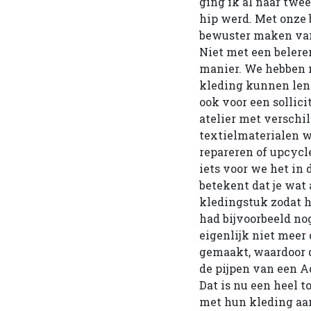
ging ik al naar twe
hip werd. Met onze
bewuster maken van
Niet met een belere
manier. We hebben n
kleding kunnen len
ook voor een sollicit
atelier met verschi
textielmaterialen 
repareren of upcycl
iets voor we het in
betekent dat je wat
kledingstuk zodat h
had bijvoorbeeld nog
eigenlijk niet meer 
gemaakt, waardoor d
de pijpen van een A
Dat is nu een heel 
met hun kleding aan