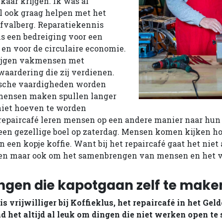
kaar krijgen. Ik was al
l ook graag helpen met het
fvalberg. Reparatiekennis
is een bedreiging voor een
n voor de circulaire economie.
krijgen vakmensen met
waardering die zij verdienen.
sche vaardigheden worden
mensen maken spullen langer
 niet hoeven te worden
repaircafé leren mensen op een andere manier naar hun 
jd een gezellige boel op zaterdag. Mensen komen kijken h
 een kopje koffie. Want bij het repaircafé gaat het niet
len maar ook om het samenbrengen van mensen en het v
ngen die kapotgaan zelf te make
s vrijwilliger bij Koffieklus, het repaircafé in het Gel
d het altijd al leuk om dingen die niet werken open te