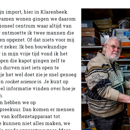
jn import, hier in Klarenbeek.
kwamen wonen gingen we daarom
ioneel centrum waar altijd van
aar ontmoette ik twee mannen die
n opgezet. Of dat niets voor mij
et zeker. Ik ben bouwkundige
in mijn vrije tijd vond ik het
ngen die kapot gingen zelf te
durven niet iets open te
je het wel doet zie je snel genoeg
een
rocket science
is. Je kunt op
eel informatie vinden over hoe je
n.
en hebben we op
preekuur. Dan komen er mensen
 van koffiezetapparaat tot
e kunnen niet alles maken, we