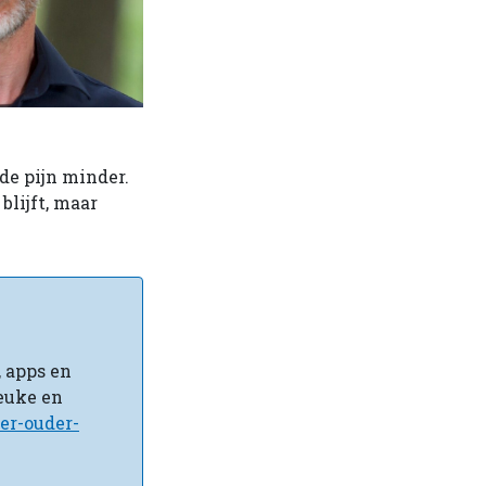
de pijn minder.
blijft, maar
, apps en
euke en
ter-ouder-