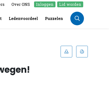
ers
Over ONS
Inloggen
Lid worden
t
Ledenvoordeel
Puzzelen
ewegen!