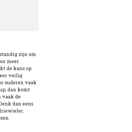
rstandig zijn om
oor meer
kt de kans op
eer veilig
oor ouderen vaak
eup, dan komt
en vaak de
 Denk dan eens
driewieler.
tsen.