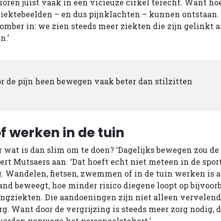
oren juist vaak in een vicieuze cirkel terecht. Want h
iektebeelden – en dus pijnklachten – kunnen ontstaan. 
somber in: we zien steeds meer ziekten die zijn gelinkt 
n.’
oor de pijn heen bewegen vaak beter dan stilzitten
 werken in de tuin
r wat is dan slim om te doen? ‘Dagelijks bewegen zou de
Bert Mutsaers aan. ‘Dat hoeft echt niet meteen in de spor
. Wandelen, fietsen, zwemmen of in de tuin werken is al
nd beweegt, hoe minder risico diegene loopt op bijvoorb
longziekten. Die aandoeningen zijn niet alleen vervelend
g. Want door de vergrijzing is steeds meer zorg nodig, d
worden vanwege het personeelstekort.’