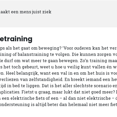
akt een mens juist ziek
etraining
tips als het gaat om beweging? ‘Voor ouderen kan het ve
ining of balanstraining te volgen. Die kunnen zorgen v
e durf om wat meer te gaan bewegen. Zo’n training maa
ls het toch gebeurt, weet u hoe u veilig kunt vallen én w
. Heel belangrijk, want een val in en om het huis is v
verliezen van zelfstandigheid. En breekt iemand een h
jd in bed te liggen. Dat is het aller­ slechtste scenario 
plicaties. Fietst u graag, maar lukt dat niet goed meer?
een elektrische fiets of een – al dan niet elektrische – 
ondersteuning is altijd beter dan helemaal niet meer fie