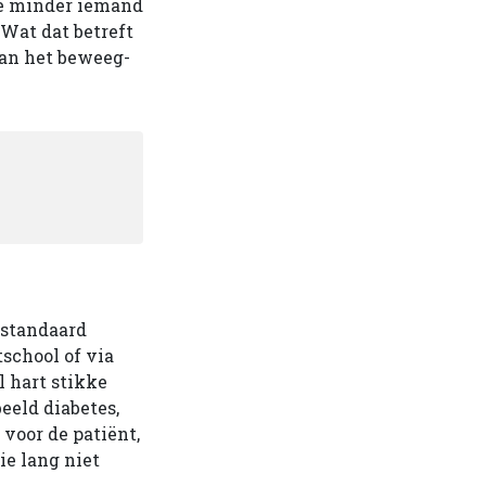
oe minder iemand
Wat dat betreft
aan het beweeg­
 standaard
tschool of via
 hart­ stikke
eeld diabetes,
 voor de patiënt,
ie lang niet