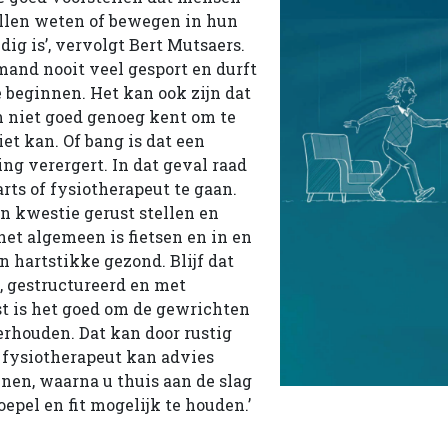
illen weten of bewegen in hun
dig is’, vervolgt Bert Mutsaers.
mand nooit veel gesport en durft
e beginnen. Het kan ook zijn dat
 niet goed genoeg kent om te
et kan. Of bang is dat een
ng verergert. In dat geval raad
rts of fysiotherapeut te gaan.
n kwestie gerust­ stellen en
het algemeen is fietsen en in en
 hartstikke gezond. Blijf dat
, gestructureerd en met
t is het goed om de gewrichten
erhouden. Dat kan door rustig
e fysiotherapeut kan advies
nen, waarna u thuis aan de slag
oepel en fit mogelijk te houden.’