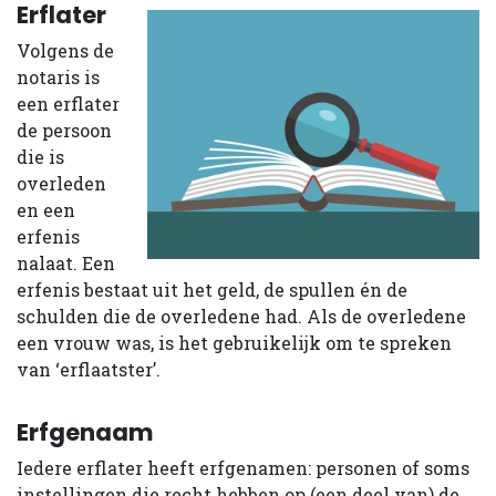
Erflater
Volgens de
notaris is
een erflater
de persoon
die is
overleden
en een
erfenis
nalaat. Een
erfenis bestaat uit het geld, de spullen én de
schulden die de overledene had. Als de overledene
een vrouw was, is het gebruikelijk om te spreken
van ‘erflaatster’.
Erfgenaam
Iedere erflater heeft erfgenamen: personen of soms
instellingen die recht hebben op (een deel van) de