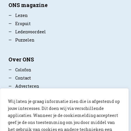
ONS magazine
—
Lezen
—
Eropuit
—
Ledenvoordeel
—
Puzzelen
Over ONS
—
Colofon
—
Contact
—
Adverteren
—
Mediapartner worden
Wij laten je graag informatie zien die is afgestemd op
—
Privacy policy
jouw interesses. Dit doen wij via verschillende
applicaties. Wanneer je de cookiemelding accepteert
geef je de ons toestemming om jou door middel van
het gebruik van cookies en andere technieken een