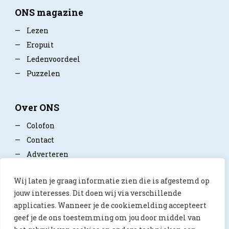
ONS magazine
—
Lezen
—
Eropuit
—
Ledenvoordeel
—
Puzzelen
Over ONS
—
Colofon
—
Contact
—
Adverteren
—
Mediapartner worden
Wij laten je graag informatie zien die is afgestemd op
—
Privacy policy
jouw interesses. Dit doen wij via verschillende
applicaties. Wanneer je de cookiemelding accepteert
geef je de ons toestemming om jou door middel van